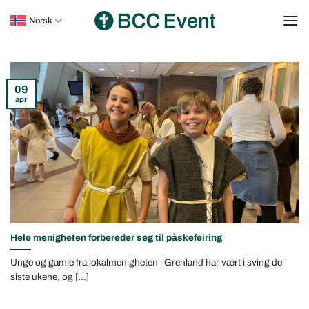
Skip
Norsk
to
content
09
apr
Hele menigheten forbereder seg til påskefeiring
Unge og gamle fra lokalmenigheten i Grenland har vært i sving de
siste ukene, og [...]