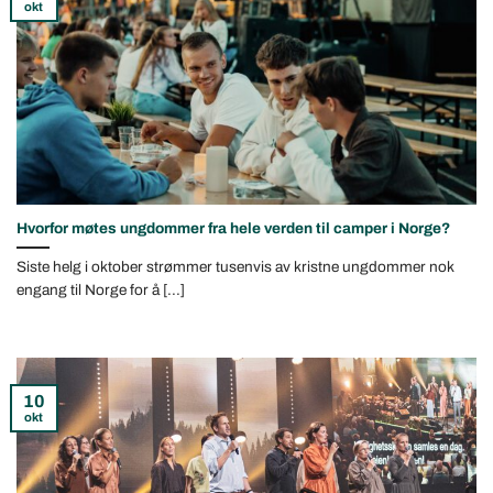
okt
Hvorfor møtes ungdommer fra hele verden til camper i Norge?
Siste helg i oktober strømmer tusenvis av kristne ungdommer nok
engang til Norge for å [...]
10
okt