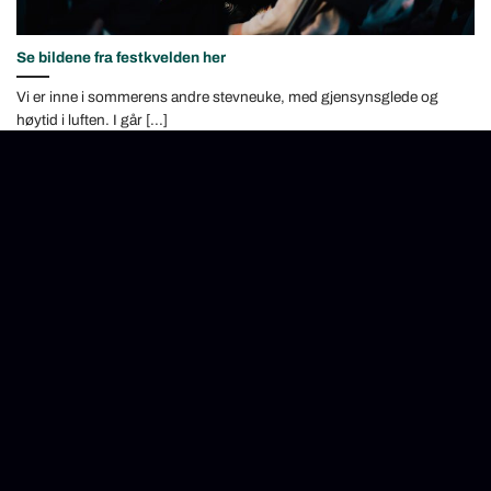
Se bildene fra festkvelden her
Vi er inne i sommerens andre stevneuke, med gjensynsglede og
høytid i luften. I går [...]
30
jul
Møt fem på camp