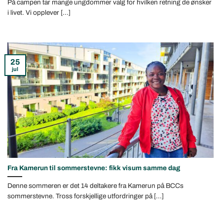
På campen tar mange ungdommer valg for hvilken retning de ønsker
i livet. Vi opplever [...]
25
jul
Fra Kamerun til sommerstevne: fikk visum samme dag
Denne sommeren er det 14 deltakere fra Kamerun på BCCs
sommerstevne. Tross forskjellige utfordringer på [...]