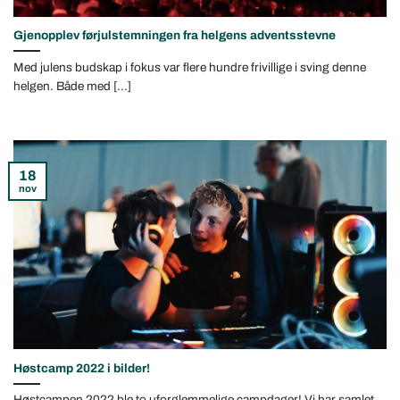
Gjenopplev førjulstemningen fra helgens adventsstevne
Med julens budskap i fokus var flere hundre frivillige i sving denne
helgen. Både med [...]
18
nov
Høstcamp 2022 i bilder!
Høstcampen 2022 ble to uforglemmelige campdager! Vi har samlet