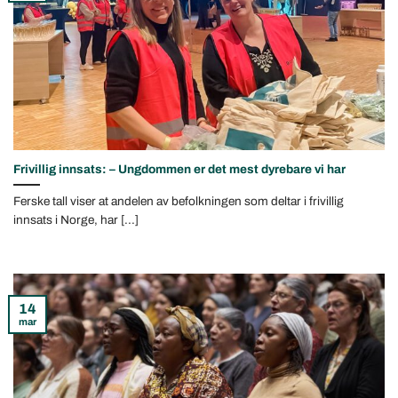
Frivillig innsats: – Ungdommen er det mest dyrebare vi har
Ferske tall viser at andelen av befolkningen som deltar i frivillig
innsats i Norge, har [...]
14
mar